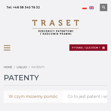
Tel. +48 58 345 76 32
PYTANIE / QUESTION ?
HOME
USŁUGI
PATENTY
PATENTY
W czym możemy pomóc
Co to jest patent i wy