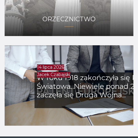
ORZECZNICTWO
14 lipca 2026
Jacek Czabajski
W roku 1918 zakończyła się 
Światowa. Niewiele ponad 20 
PATENT EUROPEJSKI 
zaczęła się Druga Wojna...