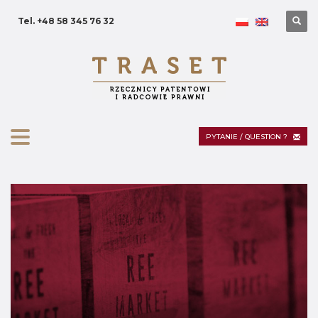
Tel. +48 58 345 76 32
PYTANIE / QUESTION ?