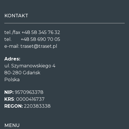
KONTAKT
tel./fax +48 58 345 76 32
tel. +48 58 690 70 05
e-mail:
traset@traset.pl
Adres:
ul. Szymanowskiego 4
80-280 Gdańsk
Polska
NIP:
9570963378
KRS
: 0000416737
REGON:
220383338
MENU