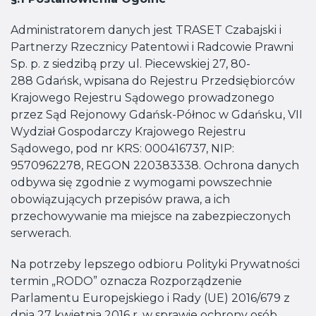
Administratorem danych jest TRASET Czabajski i
Partnerzy Rzecznicy Patentowi i Radcowie Prawni
Sp. p. z siedzibą przy ul. Piecewskiej 27, 80-
288 Gdańsk, wpisana do Rejestru Przedsiębiorców
Krajowego Rejestru Sądowego prowadzonego
przez Sąd Rejonowy Gdańsk-Północ w Gdańsku, VII
Wydział Gospodarczy Krajowego Rejestru
Sądowego, pod nr KRS: 000416737, NIP:
9570962278, REGON 220383338. Ochrona danych
odbywa się zgodnie z wymogami powszechnie
obowiązujących przepisów prawa, a ich
przechowywanie ma miejsce na zabezpieczonych
serwerach.
Na potrzeby lepszego odbioru Polityki Prywatności
termin „RODO” oznacza Rozporządzenie
Parlamentu Europejskiego i Rady (UE) 2016/679 z
dnia 27 kwietnia 2016 r. w sprawie ochrony osób