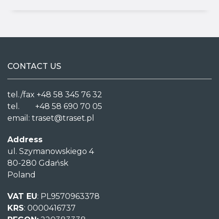
CONTACT US
tel./fax +48 58 345 76 32
tel. +48 58 690 70 05
email:
traset@traset.pl
Address
ul. Szymanowskiego 4
80-280 Gdańsk
Poland
VAT EU
: PL9570963378
KRS
: 0000416737